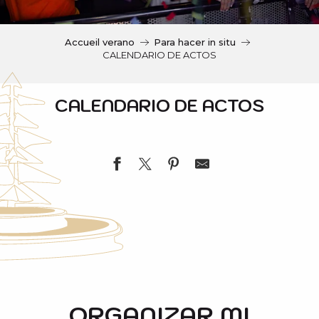
c
i
p
Accueil verano
Para hacer in situ
a
CALENDARIO DE ACTOS
l
CALENDARIO DE ACTOS
Mousse Party
Ouverture de l'église d'Aulon
Pot d'accueil "Bienvenue à Saint-Lary"
ORGANIZAR MI
Ouverture de l'église d'Azet