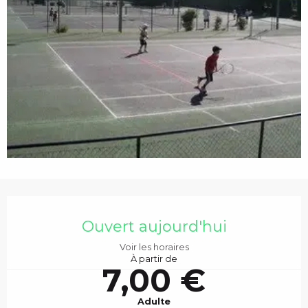
c
i
p
a
l
OUVERTURE ET COO
Ouvert aujourd'hui
Voir les horaires
À partir de
7,00 €
Adulte