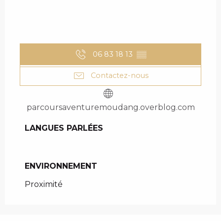
06 83 18 13
▒▒
Contactez-nous
parcoursaventuremoudang.overblog.com
LANGUES PARLÉES
LANGUES PARLÉES
ENVIRONNEMENT
ENVIRONNEMENT
Proximité