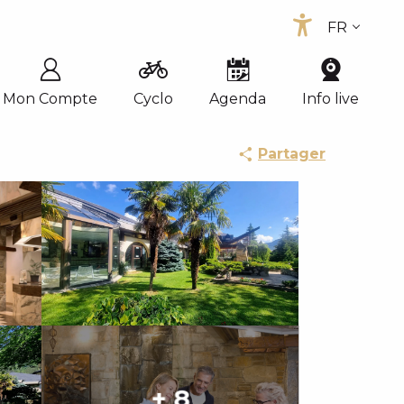
FR
Accessib
EN
ES
Mon Compte
Cyclo
Agenda
Info live
Partager
+ 8