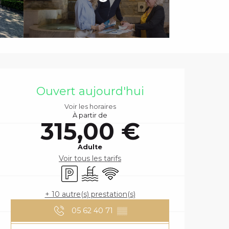
OUVERTURE ET
Ouvert aujourd'hui
Voir les horaires
À partir de
315,00 €
Adulte
Voir tous les tarifs
Parking
Piscine
WiFi
+ 10 autre(s) prestation(s)
05 62 40 71
▒▒