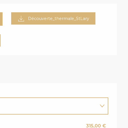
Découverte_thermale_StLary
315,00 €