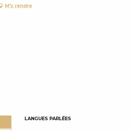
M'y rendre
LANGUES PARLÉES
LANGUES PARLÉES