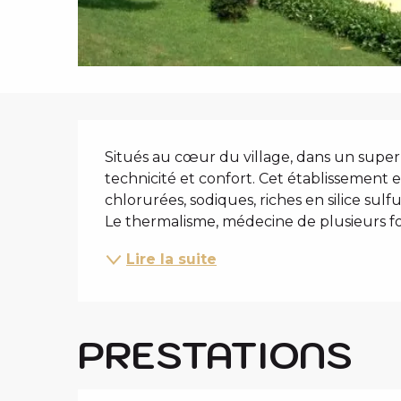
i
p
a
l
DESCRIPTIO
Situés au cœur du village, dans un supe
technicité et confort. Cet établissement e
chlorurées, sodiques, riches en silice sulf
Le thermalisme, médecine de plusieurs fois
Lire la suite
PRESTATIONS