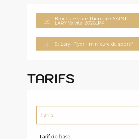
Brochure Cure Thermale-SAINT-
LARY Valvital 2026_PP
St Lary- Flyer - mini cure du sportif
TARIFS
Tarifs
Tarifs 2027
Tarif de base