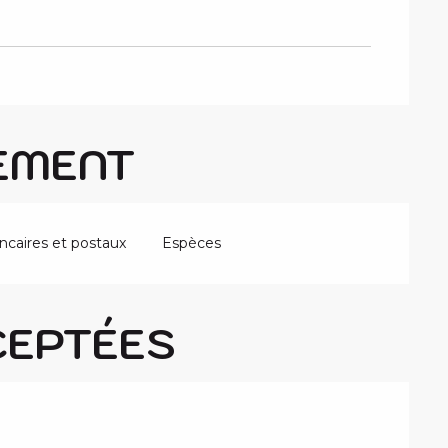
EMENT
caires et postaux
Espèces
CEPTÉES