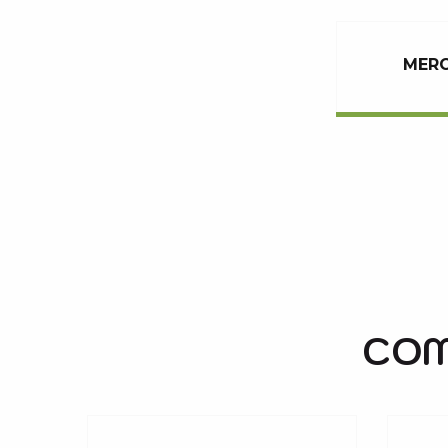
MERC
SENSORIA RIO
MAISON DU PATRIMOINE
EVOLUTION 2 - MOUNTAIN BIKE
COM
SPECIALIST