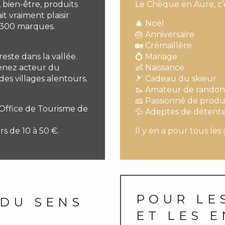
, bien-être, produits
Le Chèque en Aure, c’es
it vraiment plaisir
🎄 Noël
t 300 marques.
🎂 Anniversaire
🏡 Crémaillère
este dans la vallée.
💍 Mariage
enez acteur du
👶 Naissance
es villages alentours.
🎿 Cadeau du skieur
🥾 Amateur de rando
🧀 Passionné de produ
’Office de Tourisme de
💦 Adeptes de détent
rs de 10 à 50 €.
Il y en a pour tous les
POUR LE
 DU SENS
ET LES 