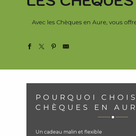
LES CHÈQUES
i
p
a
Avec les Chèques en Aure, vous offre
l
POURQUOI CHOIS
CHÈQUES EN AUR
Un cadeau malin et flexible