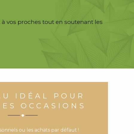
x à vos proches tout en soutenant les
AU IDÉAL POUR
LES OCCASIONS
sonnels ou les achats par défaut !