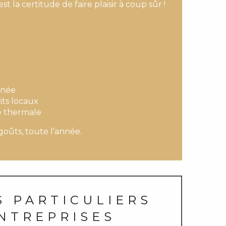
t la certitude de faire plaisir à coup sûr !
nnée
its locaux
e thermale
 goûts, toute l’année.
S PARTICULIERS
ENTREPRISES