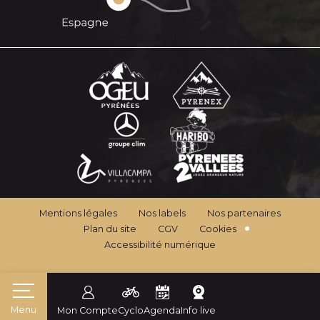
Mentions légales
Nos labels
Nos partenaires
Plan du site
CGV
Cookies
Accessibilité numérique
Menu
Mon Compte
Cyclo
Agenda
Info live