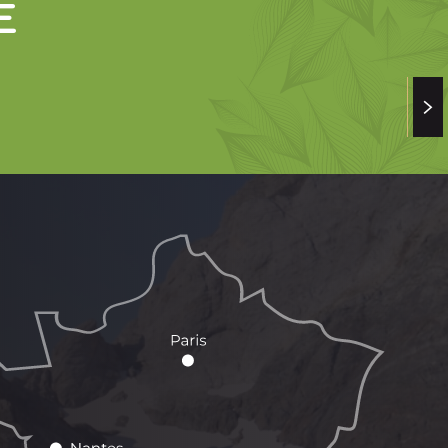
E
 STATION