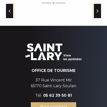
DE MECHES AVEC VOUS
JAZZ'Y COIFFURE CYRIELLE K.
ÉTABLISSEMENT THERMAL
LES CIRCUITS ENDURO
ADAM'NATURE
NUXE SPA HÔTEL MERCURE
CHRIS COIFFURE
OFFICE DE TOURISME
37 Rue Vincent Mir
65170 Saint-Lary Soulan
Tél.
05 62 39 50 81
Nous contacter