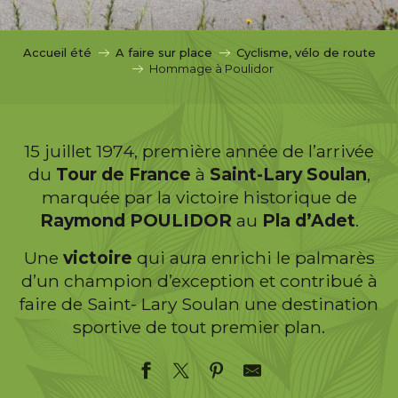
c
i
p
Accueil été
A faire sur place
Cyclisme, vélo de route
a
Hommage à Poulidor
l
15 juillet 1974, première année de l’arrivée
du
Tour de France
à
Saint-Lary Soulan
,
marquée par la victoire historique de
Raymond POULIDOR
au
Pla d’Adet
.
Une
victoire
qui aura enrichi le palmarès
d’un champion d’exception et contribué à
faire de Saint- Lary Soulan une destination
sportive de tout premier plan.