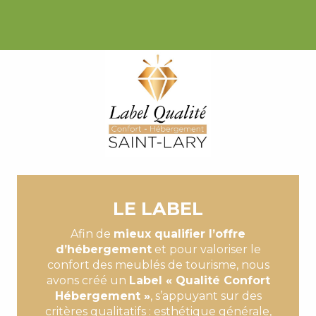
APPARTEMENT DANS RÉSIDENCE LE PALOS
APPARTEMENT DANS RÉSIDENCE LES JARDINS DE 
APPARTEMENT "ARNICA" RESIDENCE LE TRIANON
APPARTEMENT DANS RESIDENCE GRAND HOTEL
LA FERME PENE - 1ER ETAGE
APPARTEMENT DANS RÉSIDENCE LE CHALET D'AU
CHALET "LOU PRAT"
RÉSIDENCE LES TERRASSES FLEURIES 3.4
MAISON KIKO
APPARTEMENT DANS RÉSIDENCE LE CHALET D'AU
LE LABEL
LA GRANGE DU HAMEAU
CHALET MADAMÈTE - LES HAUTS DE SAINT-LARY
Afin de
mieux qualifier l’offre
d’hébergement
et pour valoriser le
confort des meublés de tourisme, nous
avons créé un
Label « Qualité Confort
Hébergement »
, s’appuyant sur des
critères qualitatifs : esthétique générale,