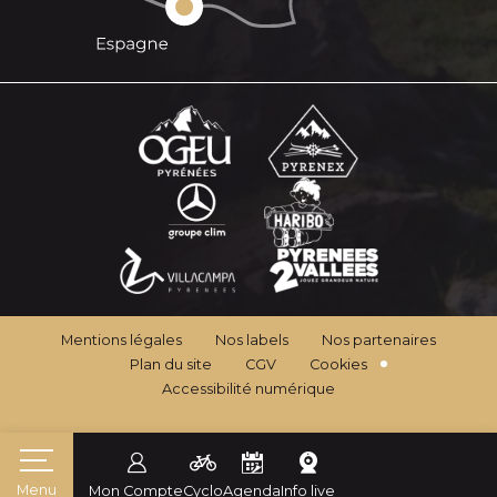
Mentions légales
Nos labels
Nos partenaires
Plan du site
CGV
Cookies
Accessibilité numérique
Menu
Mon Compte
Cyclo
Agenda
Info live