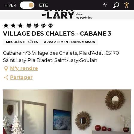
PAGE D’ACCUEIL ACTUELLE ÉTÉ : PASSER
A
ÉTÉ
fr
HIVER
Accueil été
VILLAGE DES CHALETS - CABANE 3
PAGE D’ACCUEIL ACTUELLE ÉTÉ : PASSER EN MODE HI
Recher
Ac
l
en
l
es
e
VILLAGE DES CHALETS - CABANE 3
r
a
MEUBLÉS ET GÎTES
APPARTEMENT DANS MAISON
u
Cabane n°3 Village des Chalets, Pla d'Adet, 65170
c
Saint Lary Pla D'adet, Saint-Lary-Soulan
o
M'y rendre
n
t
Partager
e
n
u
p
r
i
n