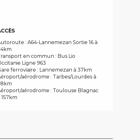
ACCÈS
ACCÈS
utoroute : A64-Lannemezan Sortie 16 à
34km
ransport en commun : Bus Lio
ccitanie Ligne 963
are ferroviaire : Lannemezan à 37km
éroport/aérodrome : Tarbes/Lourdes à
78km
éroport/aérodrome : Toulouse Blagnac
à 157km