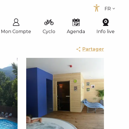
FR
Accessib
EN
ES
Mon Compte
Cyclo
Agenda
Info live
Partager