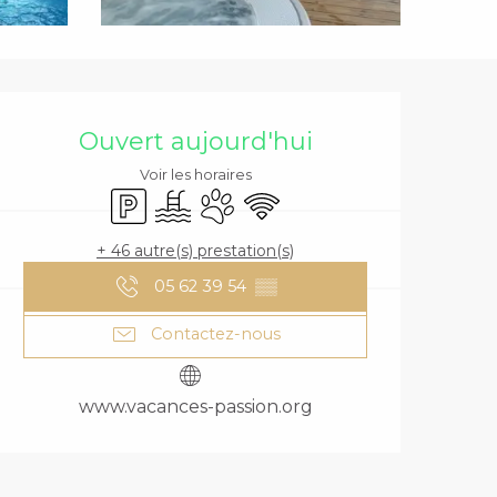
OUVERTURE ET
Ouvert aujourd'hui
Voir les horaires
Parking
Piscine
Animaux acceptés
WiFi
+ 46 autre(s) prestation(s)
05 62 39 54
▒▒
Contactez-nous
www.vacances-passion.org