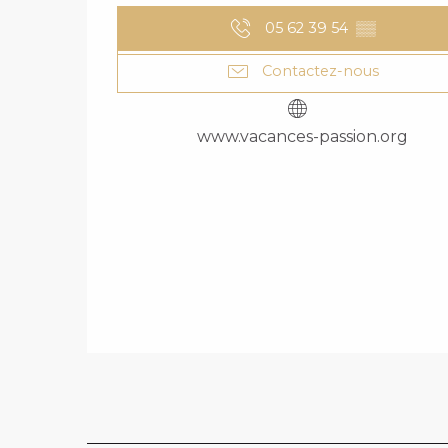
05 62 39 54
▒▒
Contactez-nous
www.vacances-passion.org