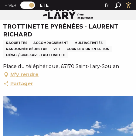
PAGE D’ACCUEIL ACTUELLE ÉTÉ : PASSER
A
ÉTÉ
fr
HIVER
Accueil été
TROTTINETTE PYRÉNÉES - LAURENT RICHARD
PAGE D’ACCUEIL ACTUELLE ÉTÉ : PASSER EN MODE HI
Recher
Ac
l
en
l
TROTTINETTE PYRÉNÉES - LAURENT
es
e
RICHARD
r
a
RAQUETTES
ACCOMPAGNEMENT
MULTIACTIVITÉS
u
RANDONNÉE PÉDESTRE
VTT
COURSE D'ORIENTATION
c
DÉVAL / BIKE-KART-TROTTINETTE
o
Place du téléphérique, 65170 Saint-Lary-Soulan
n
M'y rendre
t
Partager
e
n
u
p
r
i
n