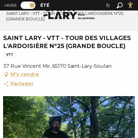
PAGE D’ACCUEIL ACTUELLE ÉTÉ : PASSER
A
ÉTÉ
fr
HIVER
Accueil été
PAGE D’ACCUEIL ACTUELLE ÉTÉ : PASSER EN MODE HI
Recher
Ac
l
SAINT LARY - VTT - TOUR DES VILLAGES L'ARDOISIÈRE N°25
en
(GRANDE BOUCLE)
l
es
e
r
SAINT LARY - VTT - TOUR DES VILLAGES
a
L'ARDOISIÈRE N°25 (GRANDE BOUCLE)
u
VTT
c
o
37 Rue Vincent Mir, 65170 Saint-Lary-Soulan
n
M'y rendre
t
Partager
e
n
u
p
r
i
n