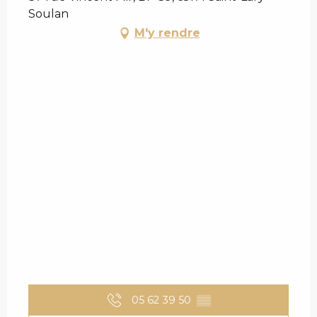
Soulan
M'y rendre
05 62 39 50
▒▒