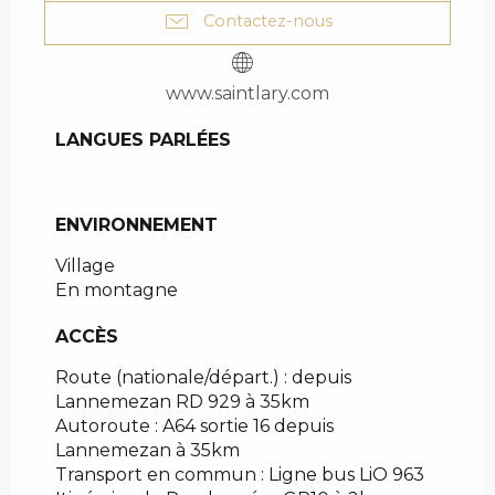
Contactez-nous
www.saintlary.com
LANGUES PARLÉES
LANGUES PARLÉES
ENVIRONNEMENT
ENVIRONNEMENT
Village
En montagne
ACCÈS
ACCÈS
Route (nationale/départ.) : depuis
Lannemezan RD 929 à 35km
Autoroute : A64 sortie 16 depuis
Lannemezan à 35km
Transport en commun : Ligne bus LiO 963