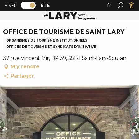
PAGE D’ACCUEIL ACTUELLE ÉTÉ : PASSER
A
ÉTÉ
fr
HIVER
Accueil été
OFFICE DE TOURISME DE SAINT LARY
PAGE D’ACCUEIL ACTUELLE ÉTÉ : PASSER EN MODE HI
Recher
Ac
l
en
l
Chèque en Aure
es
e
OFFICE DE TOURISME DE SAINT LARY
r
ORGANISMES DE TOURISME INSTITUTIONNELS
a
OFFICES DE TOURISME ET SYNDICATS D'INITIATIVE
u
c
37 rue Vincent Mir, BP 39, 65171 Saint-Lary-Soulan
o
M'y rendre
n
Partager
t
e
n
u
p
r
i
n