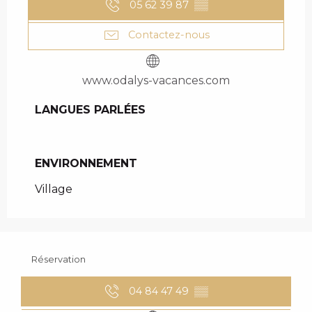
05 62 39 87
▒▒
Contactez-nous
www.odalys-vacances.com
LANGUES PARLÉES
LANGUES PARLÉES
ENVIRONNEMENT
ENVIRONNEMENT
Village
Réservation
04 84 47 49
▒▒