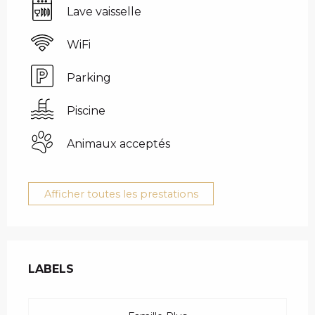
Lave vaisselle
WiFi
Parking
Piscine
Animaux acceptés
Afficher toutes les prestations
OFFRES DE PRESTAT
LABELS
LABELS