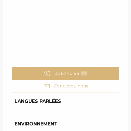
05 62 40 95
▒▒
Contactez-nous
LANGUES PARLÉES
LANGUES PARLÉES
ENVIRONNEMENT
ENVIRONNEMENT