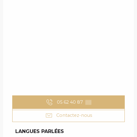
05 62 40 87
▒▒
Contactez-nous
LANGUES PARLÉES
LANGUES PARLÉES