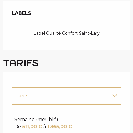
OFFRES DE PRESTAT
LABELS
LABELS
Label Qualité Confort Saint-Lary
TARIFS
Tarifs
Tarifs 2027
Semaine (meublé)
De
511,00 €
à
1 365,00 €