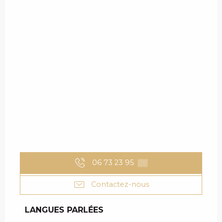
06 73 23 95
▒▒
Contactez-nous
LANGUES PARLÉES
LANGUES PARLÉES