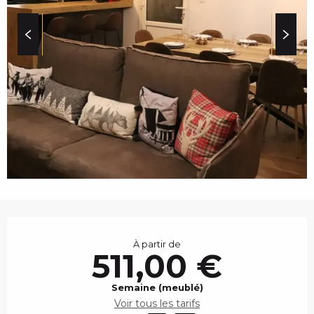
c
i
p
a
l
OUVERTURE ET COO
À partir de
511,00 €
Semaine (meublé)
Voir tous les tarifs