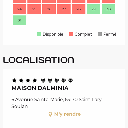
24
25
26
27
28
29
30
28
31
Disponible
Complet
Fermé
LOCALISATION
MAISON DALMINIA
6 Avenue Sainte-Marie, 65170 Saint-Lary-
Soulan
M'y rendre