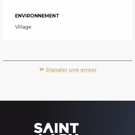
ENVIRONNEMENT
ENVIRONNEMENT
Village
Signaler une erreur