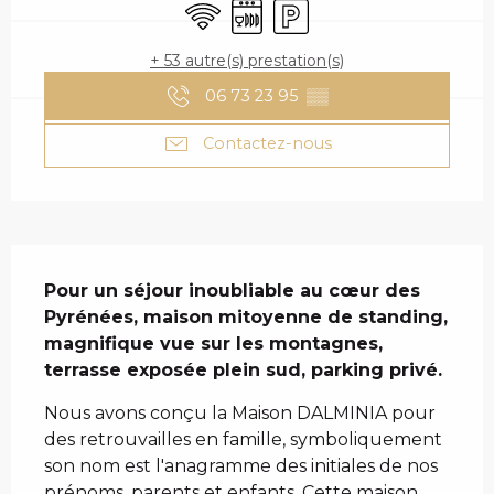
WiFi
Lave vaisselle
Parking
+ 53 autre(s) prestation(s)
06 73 23 95
▒▒
Contactez-nous
DESCRIPTION
Pour un séjour inoubliable au cœur des 
Pyrénées, maison mitoyenne de standing, 
magnifique vue sur les montagnes, 
terrasse exposée plein sud, parking privé.
Nous avons conçu la Maison DALMINIA pour 
des retrouvailles en famille, symboliquement 
son nom est l'anagramme des initiales de nos 
prénoms, parents et enfants. Cette maison 