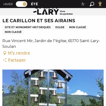
PAGE D’ACCUEIL ACTUELLE ÉTÉ : PASSER
A
ÉTÉ
fr
HIVER
Accueil été
LE CARILLON ET SES AIRAINS
PAGE D’ACCUEIL ACTUELLE ÉTÉ : PASSER EN MODE HI
Recher
Ac
l
en
l
LE CARILLON ET SES AIRAINS
es
e
r
SITE ET MONUMENT HISTORIQUES
EGLISE
NON CLASSÉ
a
NON CLASSÉ
u
Rue Vincent Mir, Jardin de l"église, 65170 Saint-Lary-
c
Soulan
o
M'y rendre
n
Partager
t
e
n
u
p
r
i
n