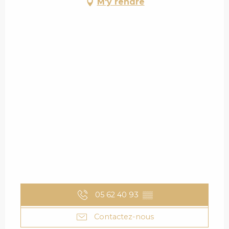
M'y rendre
05 62 40 93
▒▒
Contactez-nous