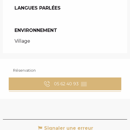
LANGUES PARLÉES
LANGUES PARLÉES
ENVIRONNEMENT
ENVIRONNEMENT
Village
Réservation
05 62 40 93
▒▒
Signaler une erreur