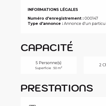
INFORMATIONS LÉGALES
INFORMATIONS LÉGALES
Numéro d'enregistrement :
000147
Type d'annonce :
Annonce d'un particul
CAPACITÉ
5 Personne(s)
2 C
2
Superficie : 50 m
PRESTATIONS