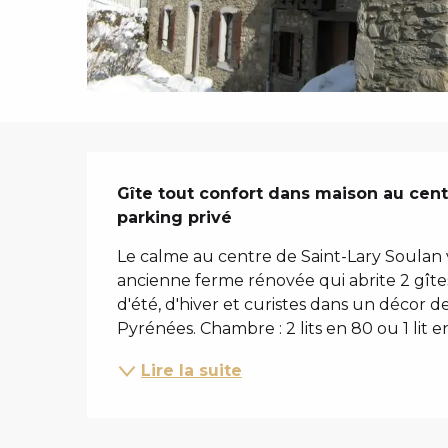
i
p
a
l
DESCRIPTIO
Gîte tout confort dans maison au centr
parking privé
Le calme au centre de Saint-Lary Soulan 
ancienne ferme rénovée qui abrite 2 gîtes
d'été, d'hiver et curistes dans un décor de
Pyrénées. Chambre : 2 lits en 80 ou 1 lit en.
Lire la suite