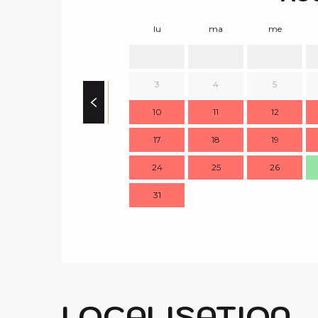
lu
ma
me
3
4
5
10
11
12
17
18
19
24
25
26
31
LOCALISATION