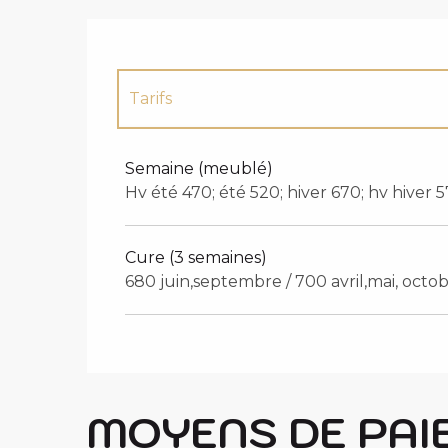
Tarifs
Tarifs 2027
Semaine (meublé)
Hv été 470; été 520; hiver 670; hv hiver 
Cure (3 semaines)
680 juin,septembre / 700 avril,mai, octo
MOYENS DE PAI