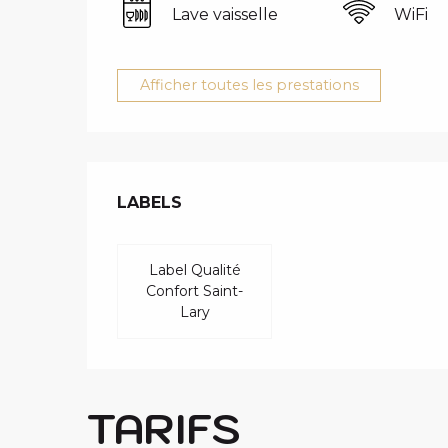
Lave vaisselle
WiFi
Afficher toutes les prestations
OFFRES DE 
LABELS
LABELS
Label Qualité
Confort Saint-
Lary
TARIFS