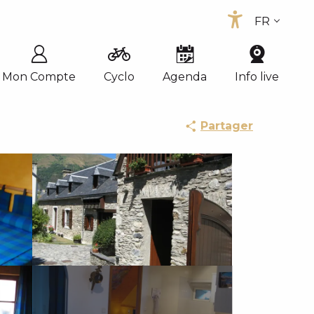
FR
Accessib
EN
ES
Mon Compte
Cyclo
Agenda
Info live
Partager