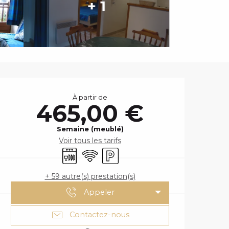
+ 1
OUVERTURE ET
À partir de
465,00 €
Semaine (meublé)
Voir tous les tarifs
Lave vaisselle
WiFi
Parking
+ 59 autre(s) prestation(s)
Appeler
Contactez-nous