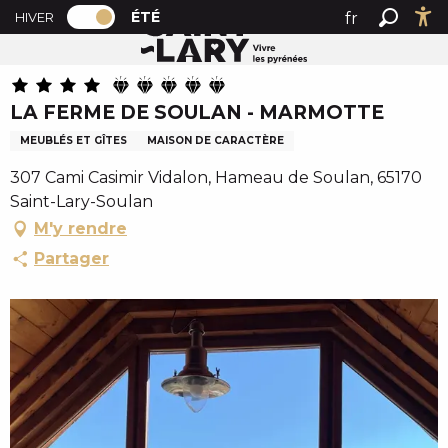
PAGE D’ACCUEIL ACTUELLE ÉTÉ : PASSER
A
ÉTÉ
fr
HIVER
Accueil été
LA FERME DE SOULAN - MARMOTTE
PAGE D’ACCUEIL ACTUELLE ÉTÉ : PASSER EN MODE HI
Recher
Ac
l
en
l
es
e
LA FERME DE SOULAN - MARMOTTE
r
a
MEUBLÉS ET GÎTES
MAISON DE CARACTÈRE
u
307 Cami Casimir Vidalon, Hameau de Soulan, 65170
c
Saint-Lary-Soulan
o
M'y rendre
n
t
Partager
e
n
u
p
r
i
n