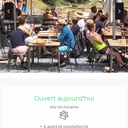
c
i
p
a
l
OUVERTURE ET COO
Ouvert aujourd'hui
Voir les horaires
Animaux acceptés
+ 4 autre(s) prestation(s)