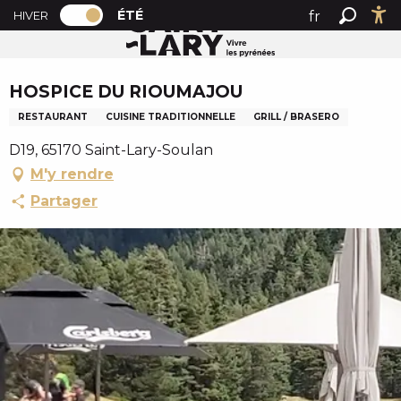
PAGE D’ACCUEIL ACTUELLE ÉTÉ : PASSER
A
ÉTÉ
fr
HIVER
Accueil été
HOSPICE DU RIOUMAJOU
PAGE D’ACCUEIL ACTUELLE ÉTÉ : PASSER EN MODE HI
Recher
Ac
l
en
l
Chèque en Aure
es
e
HOSPICE DU RIOUMAJOU
r
RESTAURANT
CUISINE TRADITIONNELLE
GRILL / BRASERO
a
u
D19, 65170 Saint-Lary-Soulan
c
M'y rendre
o
Partager
n
t
e
n
u
p
r
i
n