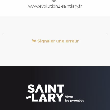
www.evolution2-saintlary.fr
Signaler une erreur