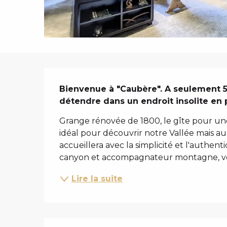
i
p
a
l
DESCRIPTIO
Bienvenue à "Caubère". A seulement 5 
détendre dans un endroit insolite en 
Grange rénovée de 1800, le gîte pour une
idéal pour découvrir notre Vallée mais auss
accueillera avec la simplicité et l'authenti
canyon et accompagnateur montagne, vo
Lire la suite