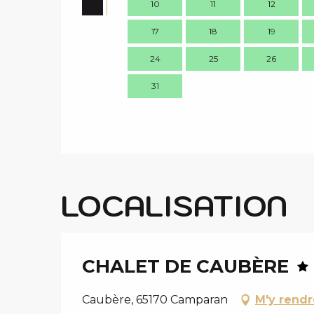
10
11
12
17
18
19
24
25
26
31
LOCALISATION
CHALET DE CAUBÈRE
Caubère, 65170 Camparan
M'y rendr