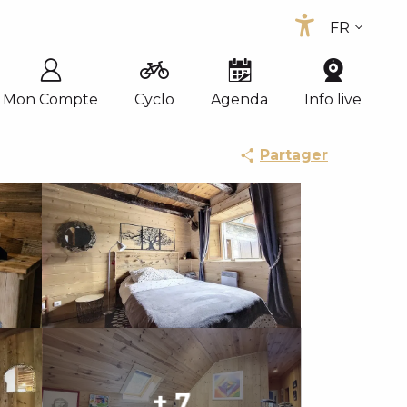
FR
Accessib
EN
ES
Mon Compte
Cyclo
Agenda
Info live
Partager
+ 7