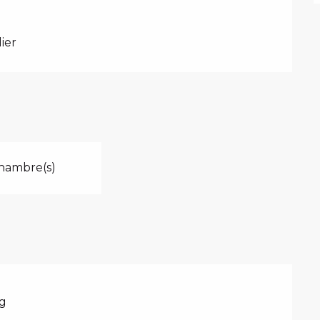
ier
hambre(s)
g