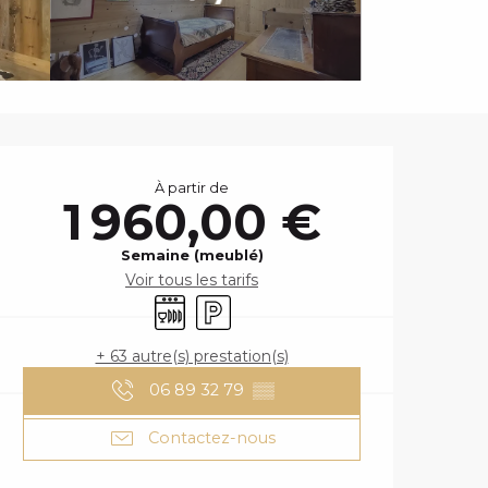
OUVERTURE ET
À partir de
1 960,00 €
Semaine (meublé)
Voir tous les tarifs
Lave vaisselle
Parking
+ 63 autre(s) prestation(s)
06 89 32 79
▒▒
Contactez-nous