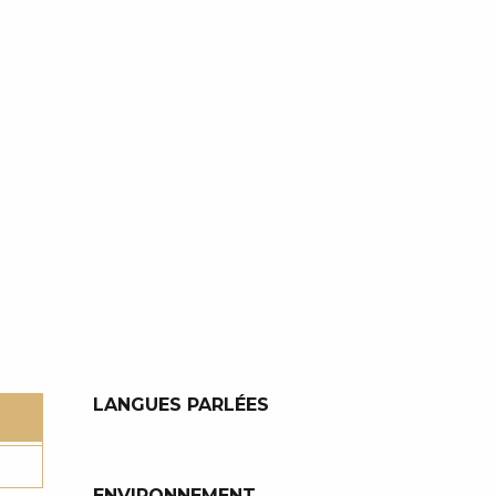
LANGUES PARLÉES
LANGUES PARLÉES
ENVIRONNEMENT
ENVIRONNEMENT