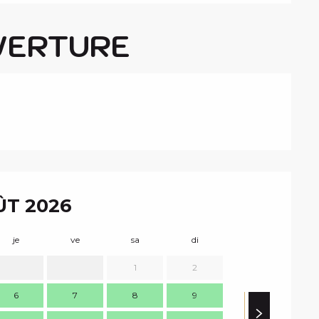
VERTURE
T 2026
je
ve
sa
di
lu
m
1
2
6
7
8
9
7