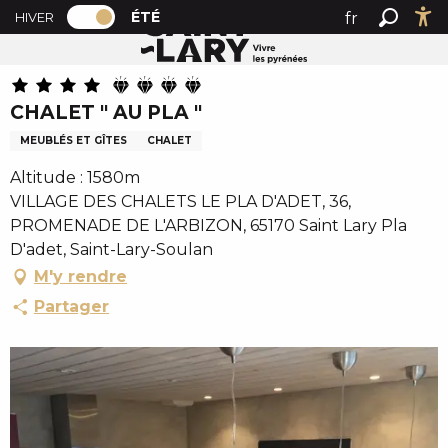
PAGE D’ACCUEIL ACTUELLE ÉTÉ : PASSER
A
ÉTÉ
fr
HIVER
Accueil été
CHALET " AU PLA "
PAGE D’ACCUEIL ACTUELLE ÉTÉ : PASSER EN MODE HI
Recher
Ac
l
en
l
es
e
CHALET " AU PLA "
r
a
MEUBLÉS ET GÎTES
CHALET
u
Altitude : 1580m
c
VILLAGE DES CHALETS LE PLA D'ADET, 36,
o
PROMENADE DE L'ARBIZON, 65170 Saint Lary Pla
n
D'adet, Saint-Lary-Soulan
t
M'y rendre
e
n
Partager
u
p
r
i
n