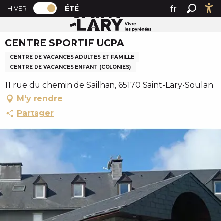
PAGE D’ACCUEIL ACTUELLE ÉTÉ : PASSER
A
ÉTÉ
fr
HIVER
Accueil été
CENTRE SPORTIF UCPA
PAGE D’ACCUEIL ACTUELLE ÉTÉ : PASSER EN MODE HI
Recher
Ac
l
en
l
CENTRE SPORTIF UCPA
es
e
r
CENTRE DE VACANCES ADULTES ET FAMILLE
a
CENTRE DE VACANCES ENFANT (COLONIES)
u
11 rue du chemin de Sailhan, 65170 Saint-Lary-Soulan
c
M'y rendre
o
Partager
n
t
e
n
u
p
r
i
n