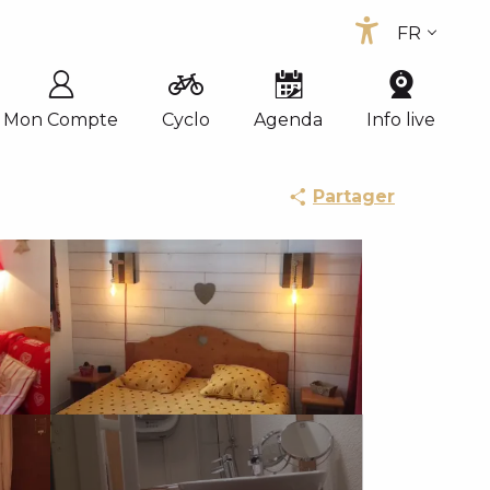
FR
Accessib
EN
ES
Mon Compte
Cyclo
Agenda
Info live
Partager