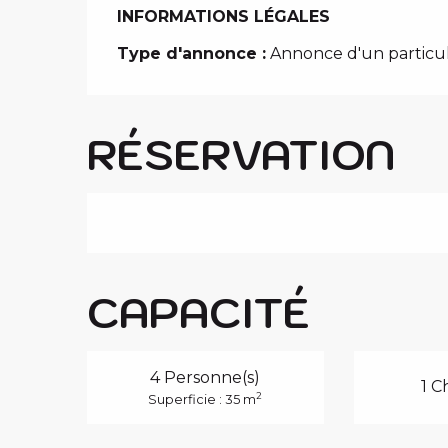
INFORMATIONS LÉGALES
INFORMATIONS LÉGALES
Type d'annonce :
Annonce d'un particul
RÉSERVATION
CAPACITÉ
4 Personne(s)
1 C
2
Superficie : 35 m