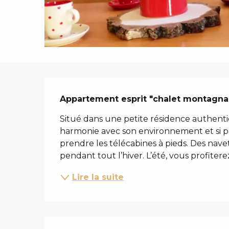
i
p
a
l
DESCRIPTIO
Appartement esprit "chalet montagna
Situé dans une petite résidence authenti
harmonie avec son environnement et si prè
prendre les télécabines à pieds. Des navet
pendant tout l’hiver. L’été, vous profiterez
Lire la suite