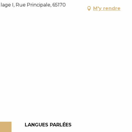
age I, Rue Principale, 65170
M'y rendre
LANGUES PARLÉES
LANGUES PARLÉES