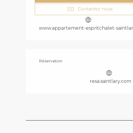
Contactez-nous
www.appartement-espritchalet-saintlary
Réservation
resa.saintlary.com