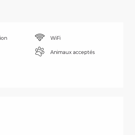
sion
WiFi
e
Animaux acceptés
PRESTATIONS