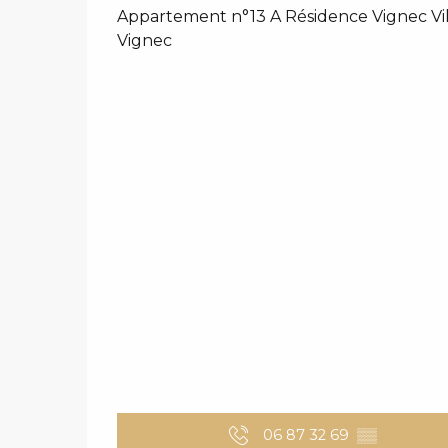
Appartement n°13 A Résidence Vignec Vill
Vignec
06 87 32 69
▒▒