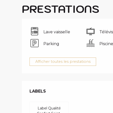
PRESTATIONS
Lave vaisselle
Télévi
Parking
Piscin
Afficher toutes les prestations
OFFRES DE 
LABELS
LABELS
Label Qualité