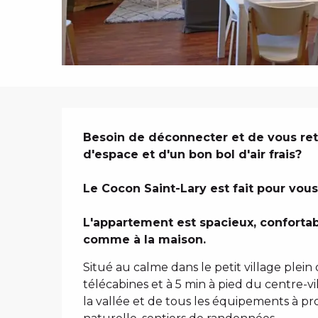
i
p
a
l
DESCRIPTIO
Besoin de déconnecter et de vous retr
d'espace et d'un bon bol d'air frais?

Le Cocon Saint-Lary est fait pour vous 
L'appartement est spacieux, confortable
comme à la maison.
Situé au calme dans le petit village ple
télécabines et à 5 min à pied du centre-vi
la vallée et de tous les équipements à prox