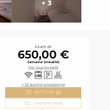
+ 3
OUVERTURE ET
À partir de
650,00 €
Semaine (meublé)
Voir tous les tarifs
WiFi
Lave vaisselle
Parking
Piscine
+ 32 autre(s) prestation(s)
06 71 21 97
▒▒
Contactez-nous