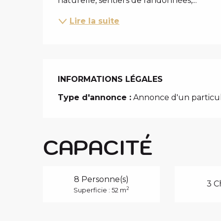
naturelle, sentiers de randonnées,...
Lire la suite
INFORMATIONS LÉGALES
INFORMATIONS LÉGALES
Type d'annonce :
Annonce d'un particul
CAPACITÉ
8 Personne(s)
3 C
2
Superficie : 52 m