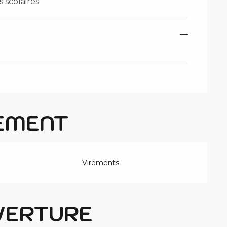
 scolaires
—
EMENT
Virements
VERTURE