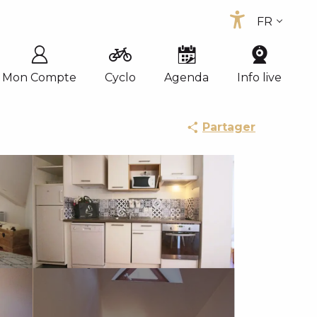
FR
Accessib
EN
ES
Mon Compte
Cyclo
Agenda
Info live
Partager