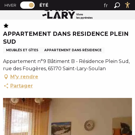
PAGE D’ACCUEIL ACTUELLE ÉTÉ : PASSER
A
ÉTÉ
fr
HIVER
Accueil été
APPARTEMENT DANS RESIDENCE PLEIN SUD
PAGE D’ACCUEIL ACTUELLE ÉTÉ : PASSER EN MODE HI
Recher
Ac
l
en
l
es
e
APPARTEMENT DANS RESIDENCE PLEIN
r
SUD
a
u
MEUBLÉS ET GÎTES
APPARTEMENT DANS RÉSIDENCE
c
Appartement n°9 Bâtiment B - Résidence Plein Sud,
o
rue des Fougères, 65170 Saint-Lary-Soulan
n
M'y rendre
t
e
Partager
n
u
p
r
i
n