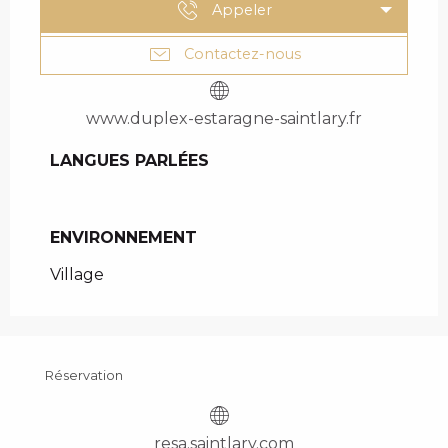
Appeler
Contactez-nous
www.duplex-estaragne-saintlary.fr
LANGUES PARLÉES
LANGUES PARLÉES
ENVIRONNEMENT
ENVIRONNEMENT
Village
Réservation
resa.saintlary.com