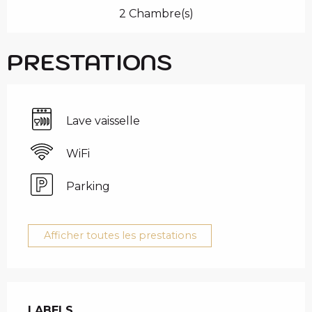
2 Chambre(s)
PRESTATIONS
Lave vaisselle
WiFi
Parking
Afficher toutes les prestations
OFFRES DE PRESTAT
LABELS
LABELS