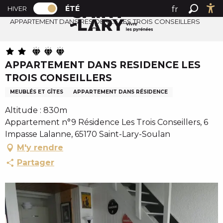
PAGE D’ACCUEIL ACTUELLE ÉTÉ : PASSER
A
ÉTÉ
fr
HIVER
Accueil été
PAGE D’ACCUEIL ACTUELLE ÉTÉ : PASSER EN MODE HI
Recher
Ac
l
APPARTEMENT DANS RESIDENCE LES TROIS CONSEILLERS
en
l
es
e
r
APPARTEMENT DANS RESIDENCE LES
a
TROIS CONSEILLERS
u
c
MEUBLÉS ET GÎTES
APPARTEMENT DANS RÉSIDENCE
o
Altitude : 830m
n
Appartement n°9 Résidence Les Trois Conseillers, 6
t
Impasse Lalanne, 65170 Saint-Lary-Soulan
e
M'y rendre
n
Partager
u
p
r
i
n