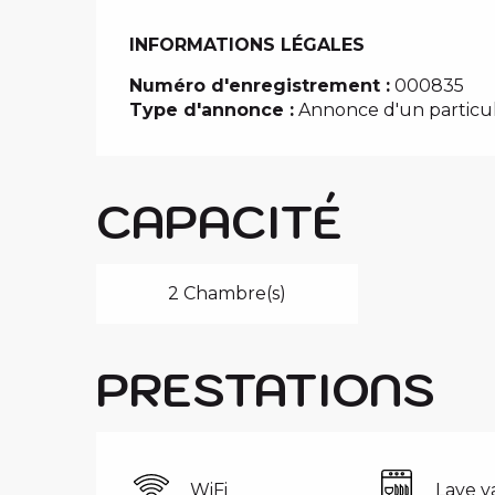
INFORMATIONS LÉGALES
INFORMATIONS LÉGALES
Numéro d'enregistrement :
000835
Type d'annonce :
Annonce d'un particul
CAPACITÉ
2 Chambre(s)
PRESTATIONS
WiFi
Lave va