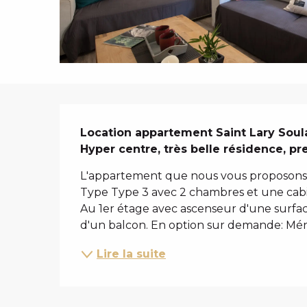
i
p
a
l
DESCRIPTIO
Location appartement Saint Lary Soul
Hyper centre, très belle résidence, pr
L'appartement que nous vous proposons se
Type Type 3 avec 2 chambres et une cabin
Au 1er étage avec ascenseur d'une surface
d'un balcon. En option sur demande: Mén
Lire la suite