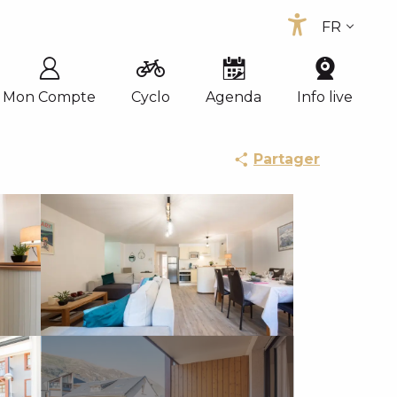
FR
Accessib
EN
ES
Mon Compte
Cyclo
Agenda
Info live
Partager