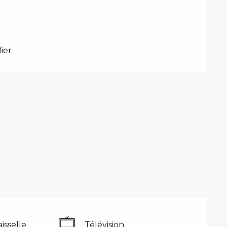
ier
isselle
Télévision