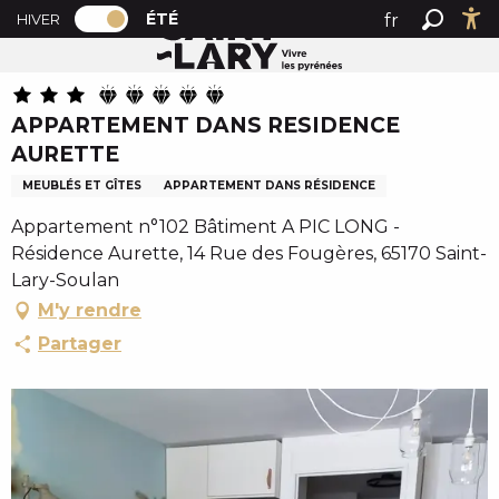
PAGE D’ACCUEIL ACTUELLE ÉTÉ : PASSER
A
ÉTÉ
fr
HIVER
Accueil été
APPARTEMENT DANS RESIDENCE AURETTE
PAGE D’ACCUEIL ACTUELLE ÉTÉ : PASSER EN MODE HI
Recher
Ac
l
en
l
es
e
APPARTEMENT DANS RESIDENCE
r
AURETTE
a
u
MEUBLÉS ET GÎTES
APPARTEMENT DANS RÉSIDENCE
c
Appartement n°102 Bâtiment A PIC LONG -
o
Résidence Aurette, 14 Rue des Fougères, 65170 Saint-
n
Lary-Soulan
t
M'y rendre
e
n
Partager
u
p
r
i
n