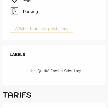
WiFi
Parking
Afficher toutes les prestations
OFFRES DE PRESTAT
LABELS
LABELS
Label Qualité Confort Saint-Lary
TARIFS