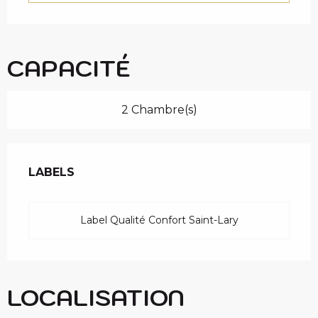
c
i
p
a
CAPACITÉ
l
2 Chambre(s)
OFFRES DE PRESTAT
LABELS
LABELS
Label Qualité Confort Saint-Lary
LOCALISATION