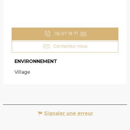
06 07 18 71
▒▒
Contactez-nous
ENVIRONNEMENT
ENVIRONNEMENT
Village
Signaler une erreur