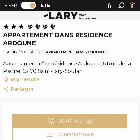
PAGE D’ACCUEIL ACTUELLE ÉTÉ : PASSER
A
ÉTÉ
fr
HIVER
Accueil été
APPARTEMENT DANS RÉSIDENCE ARDOUNE
PAGE D’ACCUEIL ACTUELLE ÉTÉ : PASSER EN MODE HI
Recher
Ac
l
en
l
es
e
APPARTEMENT DANS RÉSIDENCE
r
ARDOUNE
a
u
MEUBLÉS ET GÎTES
APPARTEMENT DANS RÉSIDENCE
c
Appartement n°14 Résidence Ardoune, 6 Rue de la
o
Piscine, 65170 Saint-Lary-Soulan
n
M'y rendre
t
e
Partager
n
u
OUVERTURE ET COO
p
r
06 07 18 71
▒▒
i
n
Contactez-nous