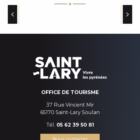
LAGRANGE VACANCES - RESIDENCE LES CHALETS D
DOCTEUR RENOUX
MAISON DU GATEAU A LA BROCHE
SERVICES
APPARTEMENT DANS RESIDENCE LES ARDOISIERE
ESPACE PRÉHISTOIRE DE LABASTIDE
LA GUINGUETTE DU PORTET
OFFICE DE TOURISME
37 Rue Vincent Mir
65170 Saint-Lary Soulan
Tél.
05 62 39 50 81
Nous contacter