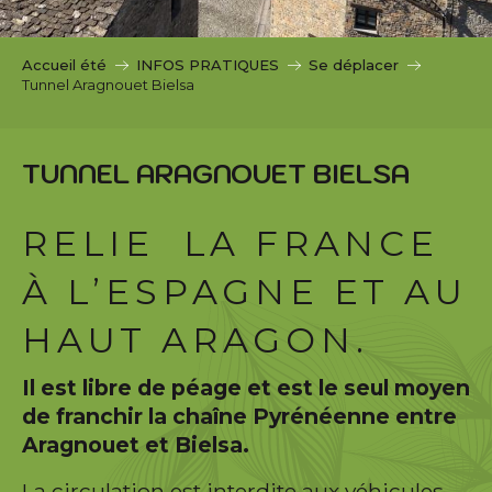
c
i
p
Accueil été
INFOS PRATIQUES
Se déplacer
a
Tunnel Aragnouet Bielsa
l
TUNNEL ARAGNOUET BIELSA
RELIE LA FRANCE
À L’ESPAGNE ET AU
HAUT ARAGON.
Il est libre de péage et est le seul moyen
de franchir la chaîne Pyrénéenne entre
Aragnouet et Bielsa.
La circulation est interdite aux véhicules