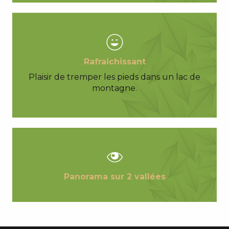
Rafraichissant
Plaisir de tremper les pieds dans un lac de
montagne.
Panorama sur 2 vallées