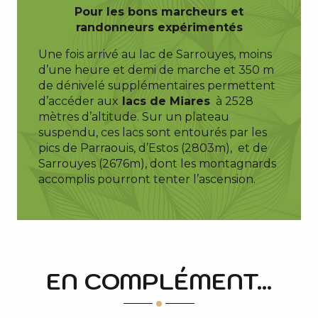
Pour les bons marcheurs et
randonneurs e
xpérimentés
Une fois arrivé au lac de Sarrouyes, moins
d’une heure et demi de marche et 350 m
de dénivelé supplémentaires permettent
d’accéder aux
lacs de Miares
à 2528
mètres d’altitude. Sur un plateau
suspendu, ces lacs sont entourés par les
pics de Parraouis, d’Estos (2803m), et de
Sarrouyes (2676m), dont les montagnards
accomplis pourront tenter l’ascension.
EN COMPLÉMENT...