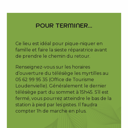
POUR TERMINER...
Ce lieu est idéal pour pique-niquer en
famille et faire la sieste réparatrice avant
de prendre le chemin du retour.
Renseignez-vous sur les horaires
d’ouverture du télésiège les myrtilles au
05 62 99 95 35 (Office de Tourisme
Loudenvielle). Généralement le dernier
télésiège part du sommet à 15h45. S’il est
fermé, vous pourrez atteindre le bas de la
station à pied par les pistes. Il faudra
compter 1h de marche en plus.