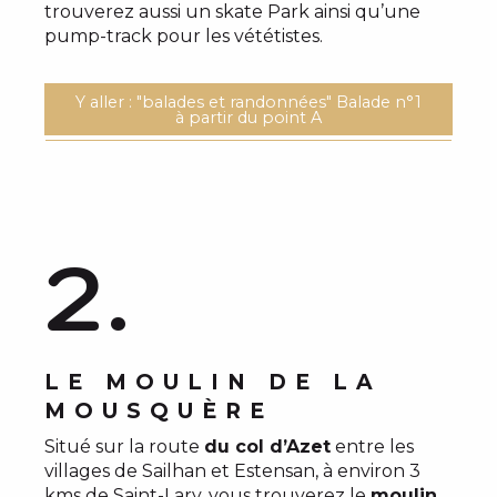
trouverez aussi un skate Park ainsi qu’une
pump-track pour les vététistes.
Y aller : "balades et randonnées" Balade n°1
à partir du point A
2.
LE MOULIN DE LA
MOUSQUÈRE
Situé sur la route
du col d’Azet
entre les
villages de Sailhan et Estensan, à environ 3
kms de Saint-Lary, vous trouverez le
moulin