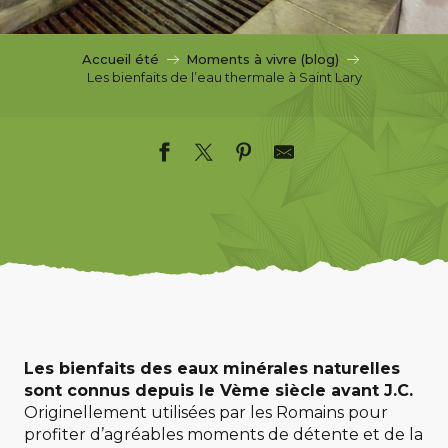
c
i
p
Accueil été
Moments à vivre (blog)
a
Les bienfaits de l’eau thermale à Saint Lary
l
Les bienfaits des eaux minérales naturelles
sont connus depuis le Vème siècle avant J.C.
Originellement utilisées par les Romains pour
profiter d’agréables moments de détente et de la