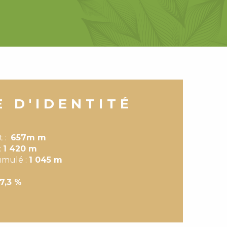
E D'IDENTITÉ
t :
657m m
:
1 420 m
cumulé :
1 045 m
7,3 %