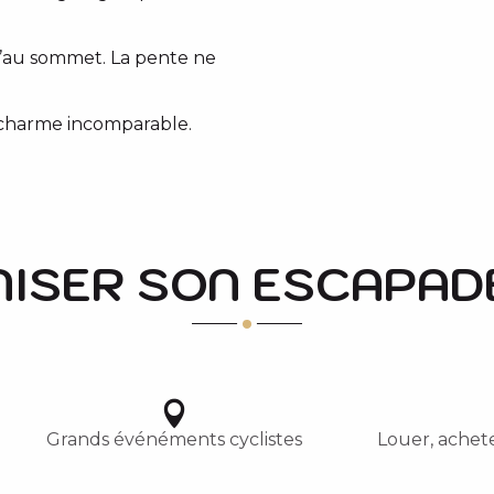
u’au sommet. La pente ne
n charme incomparable.
ISER SON ESCAPAD
Grands événéments cyclistes
Louer, achete