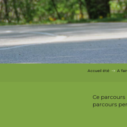
i
p
a
l
Accueil été
A fai
Ce parcours r
parcours per