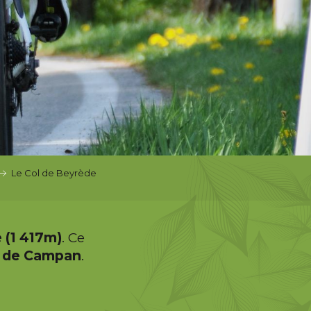
Le Col de Beyrède
 (1 417m)
. Ce
ée de Campan
.