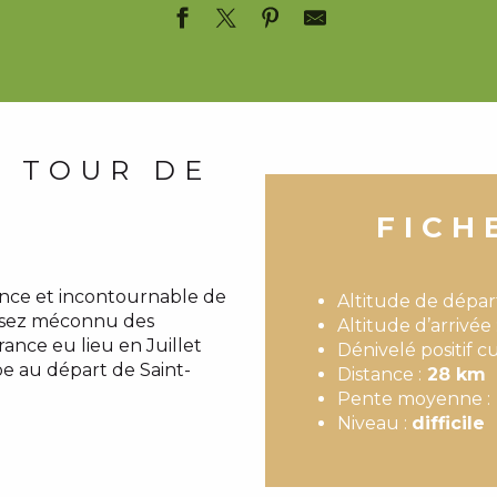
U TOUR DE
FICH
nce et incontournable de
Altitude de dépar
assez méconnu des
Altitude d’arrivée 
ance eu lieu en Juillet
Dénivelé positif 
tape au départ de Saint-
Distance :
28 km
Pente moyenne :
Niveau :
difficile