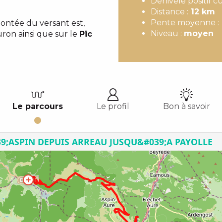
Dénivelé positif 
Distance :
12 km
Pente moyenne :
ntée du versant est,
Niveau :
moyen
ron ainsi que sur le
Pic
Le parcours
Le profil
Bon à savoir