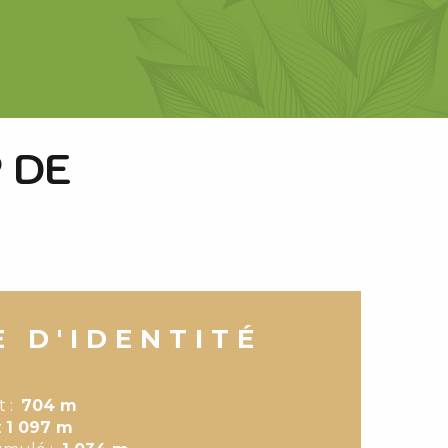
 DE
E D'IDENTITÉ
t :
704 m
:
1 097 m