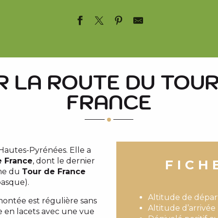
R LA ROUTE DU TOUR
FRANCE
Hautes-Pyrénées. Elle a
e France
, dont le dernier
FICH
mme du
Tour de France
asque).
Altitude de dépar
 montée est régulière sans
Altitude d’arrivée 
ve en lacets avec une vue