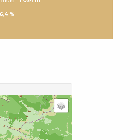
cumulé :
1 034 m
6,4 %