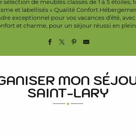
 sélection de meublés classés de 1 à 5 étoiles, 
risme et labellisés « Qualité Confort Hébergement
cadre exceptionnel pour vos vacances d’été, ave
confort et charme, pour un séjour réussi en plein
RMES II
GANISER MON SÉJOU
ERMES I
SAINT-LARY
NEMOURS
BEAUTÉ ET BIEN ÊTRE