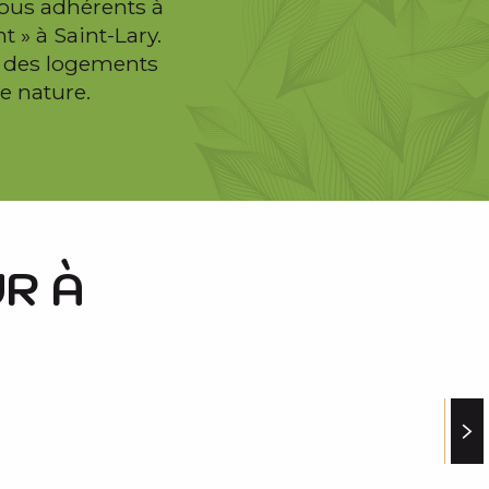
tous adhérents à
 » à Saint-Lary.
c des logements
e nature.
R À