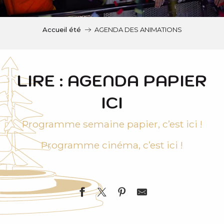
c
i
p
Accueil été
AGENDA DES ANIMATIONS
a
l
LIRE : AGENDA PAPIER
ICI
Programme semaine papier, c’est ici !
Programme cinéma, c’est ici !
Exposition - chapelle Sainte-Marie