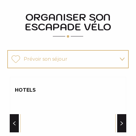
ORGANISER SON
ESCAPADE VÉLO
Prévoir son séjour
Grands événéments cyclistes
HOTELS
L
Louer, acheter, réparer son matériel
C