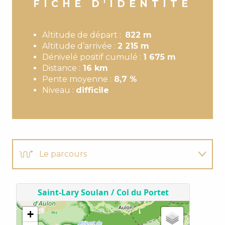
FICHE D'IDENTITÉ
Altitude de départ :
822 m
Altitude d’arrivée :
2 215 m
Dénivelé positif cumulé :
1 675 m
Distance :
16 km
Pente moyenne :
8,7 %
Niveau :
difficile
Le parcours
Le profil
Bon à savoir