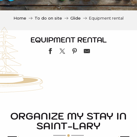
c
i
p
Home
To do on site
Glide
Equipment rental
a
l
EQUIPMENT RENTAL
ALEX SPORTS NETSKI
FRANCE SKI-SPORT 2000
SKIMIUM SARRAT SPORT SAINT-LARY VILLAGE
ORGANIZE MY STAY IN
EKOSPORT ( SKIPLUS )
SAINT-LARY
RIEDEL SPORTS
INTERSPORT PIC LUMIERE
INTERSKI